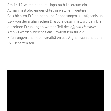
Am 14.12. wurde dann im Hopscotch Leseraum ein
Aufnahmestudio eingerichtet, in welchem weitere
Geschichten, Erfahrungen und Erinnerungen aus Afghanistan
bzw. von der afghanischen Diaspora gesammelt wurden. Die
einzelnen Erzählungen werden Teil des
Afghan Memories
Archivs werden, welches das Bewusstsein für die
Erfahrungen und Lebensrealitäten aus Afghanistan und dem
Exil schärfen soll.