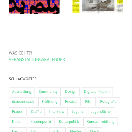
NEUKÖLLN
WAS GEHT?!
VERANSTALTUNGSKALENDER
SCHLAGWÖRTER
Ausstellung
Community
Design
Digitale Medien
draussenstadt
Eröffnung
Festival
Film
Fotografie
Frauen
Graffiti
Interview
Jugend
Jugendliche
Kinder
Knotenpunkt
Kulturpolitik
Kunstvermittlung
Lesung
Literatur
Malen
Medien
Musik