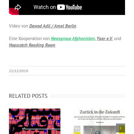
Video von
Dawod Adil / Amal Berlin
Eine Kooperation von
Newsgroup Afghanistan
,
Yaar e.V.
und
Hopscotch Reading Room
22/12/2019
RELATED POSTS
VORSCHAU:
FÜR 2020 VIEL ERFOLG
NEWSGROUP
UND ALLES GUTE!
AFGHANISTAN BEI 48H