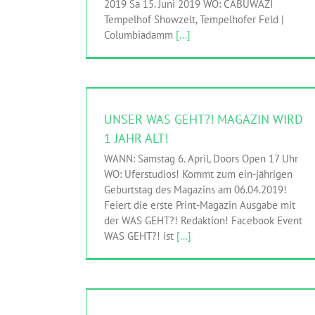
2019 Sa 15. Juni 2019 WO: CABUWAZI
Tempelhof Showzelt, Tempelhofer Feld |
Columbiadamm
[...]
UNSER WAS GEHT?! MAGAZIN WIRD 1 JAHR ALT!
HINGEHEN
WAS GEHT?! Magazin
UNSER WAS GEHT?! MAGAZIN WIRD
1 JAHR ALT!
WANN: Samstag 6. April, Doors Open 17 Uhr
WO: Uferstudios! Kommt zum ein-jährigen
Geburtstag des Magazins am 06.04.2019!
Feiert die erste Print-Magazin Ausgabe mit
der WAS GEHT?! Redaktion! Facebook Event
WAS GEHT?! ist
[...]
PRESSE VORSCHAU: #BLEIBISTAN AUSSTELLUNG,
VILLA MITTELHOF IN ZEHLENDORF
HINGEHEN
Newsgroup Afghanistan