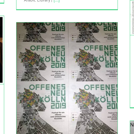
„FRAUEN IM EXIL“ – AUTORINNEN-LESUNG
AUTOBIOGRAFISCHER TEXTE
HINGEHEN
Women for Common Spaces