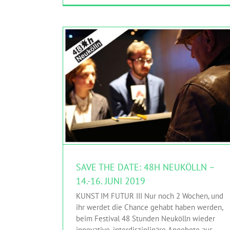
SAVE THE DATE: 48H NEUKÖLLN – 14.-16. JUNI
2019
FutureLeaks
HINGEHEN
Neuköllner Oper
Newsgroup
Afghanistan
WAS GEHT?! Magazin
SAVE THE DATE: 48H NEUKÖLLN –
14.-16. JUNI 2019
KUNST IM FUTUR III Nur noch 2 Wochen, und
ihr werdet die Chance gehabt haben werden,
beim Festival 48 Stunden Neukölln wieder
innovative, interdisziplinäre Angebote aus