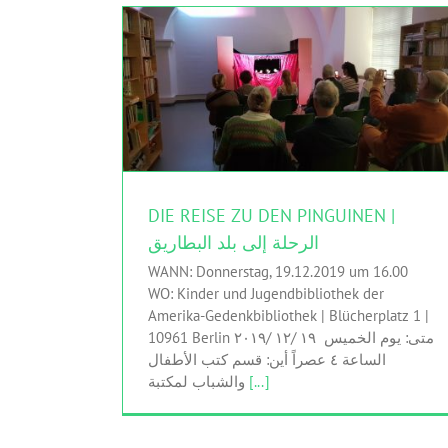
DIE REISE ZU DEN PINGUINEN | الرحلة إلى بلد
البطاريق
Baynatna / برلينمكتبة بيناتنا
HINGEHEN
DIE REISE ZU DEN PINGUINEN |
الرحلة إلى بلد البطاريق
WANN: Donnerstag, 19.12.2019 um 16.00
WO: Kinder und Jugendbibliothek der
Amerika-Gedenkbibliothek | Blücherplatz 1 |
10961 Berlin متى: يوم الخميس ۱٩ /۱۲ /۲٠۱٩
الساعة ٤ عصراً أين: قسم كتب الأطفال
والشباب لمكتبة
[...]