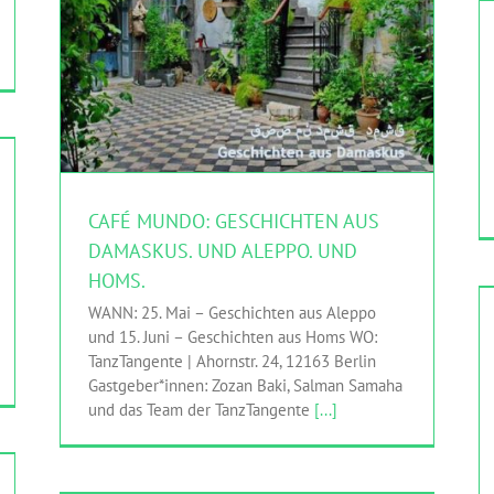
CAFÉ MUNDO: GESCHICHTEN AUS DAMASKUS.
UND ALEPPO. UND HOMS.
HINGEHEN
TanzTangente
CAFÉ MUNDO: GESCHICHTEN AUS
DAMASKUS. UND ALEPPO. UND
HOMS.
WANN: 25. Mai – Geschichten aus Aleppo
und 15. Juni – Geschichten aus Homs WO:
TanzTangente | Ahornstr. 24, 12163 Berlin
Gastgeber*innen: Zozan Baki, Salman Samaha
und das Team der TanzTangente
[...]
#BLEIBISTAN – EINE AUSSTELLUNG ZUM THEMA