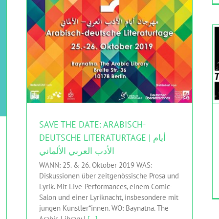
HINGEHEN
Uncategorized
SAVE THE DATE: ARABISCH-
DEUTSCHE LITERATURTAGE | أيام
الأدب العربي الألماني
WANN: 25. & 26. Oktober 2019 WAS:
Diskussionen über zeitgenössische Prosa und
Lyrik. Mit Live-Performances, einem Comic-
Salon und einer Lyriknacht, insbesondere mit
jungen Künstler*innen. WO: Baynatna. The
Arabic Library |
[...]