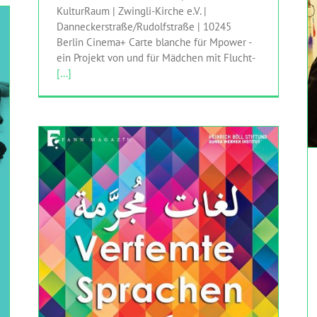
KulturRaum | Zwingli-Kirche e.V. |
Danneckerstraße/Rudolfstraße | 10245
Berlin Cinema+ Carte blanche für Mpower -
ein Projekt von und für Mädchen mit Flucht-
[...]
SAVE THE DATE: ARABISCH-DEUTSCHE
LITERATURTAGE | أيام الأدب العربي الألماني
Baynatna / برلينمكتبة بيناتنا
Deutscher Übersetzerfonds