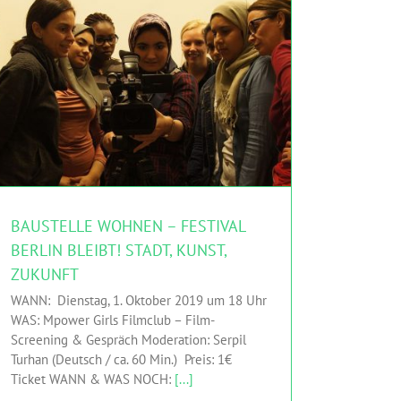
BAUSTELLE WOHNEN – FESTIVAL BERLIN BLEIBT!
STADT, KUNST, ZUKUNFT
HAU Hebbel am Ufer
HINGEHEN
M-Power
BAUSTELLE WOHNEN – FESTIVAL
BERLIN BLEIBT! STADT, KUNST,
ZUKUNFT
WANN: Dienstag, 1. Oktober 2019 um 18 Uhr
WAS: Mpower Girls Filmclub – Film-
Screening & Gespräch Moderation: Serpil
Turhan (Deutsch / ca. 60 Min.) Preis: 1€
Ticket WANN & WAS NOCH:
[...]