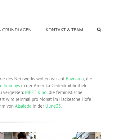
& GRUNDLAGEN
KONTAKT & TEAM
me des Netzwerks wollen wir auf
Baynatna
, die
n Sundays
in der Amerika-Gedenkbibliothek
u vergessen:
MEET Kino
, die feministische
ert wird (einmal pro Monat im Hackesche Höfe
amm von
Alsaieda
in der
Ulme35
.