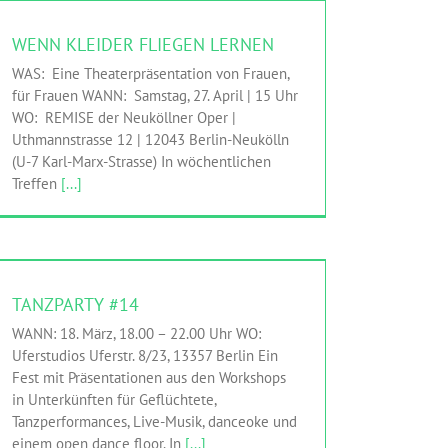
WENN KLEIDER FLIEGEN LERNEN
WAS: Eine Theaterpräsentation von Frauen,
für Frauen WANN: Samstag, 27. April | 15 Uhr
WO: REMISE der Neuköllner Oper |
Uthmannstrasse 12 | 12043 Berlin-Neukölln
(U-7 Karl-Marx-Strasse) In wöchentlichen
Treffen
[...]
TANZPARTY #14
HINGEHEN
MITMACHEN
Mobile Dance e.V.
Uferstudios
TANZPARTY #14
WANN: 18. März, 18.00 – 22.00 Uhr WO:
Uferstudios Uferstr. 8/23, 13357 Berlin Ein
Fest mit Präsentationen aus den Workshops
in Unterkünften für Geflüchtete,
Tanzperformances, Live-Musik, danceoke und
einem open dance floor. In
[...]