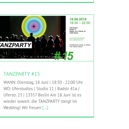
TANZPARTY #15
HINGEHEN
MITMACHEN
Mobile Dance e.V.
Uferstudios
TANZPARTY #15
WANN: Dienstag, 18. Juni | 18:30 - 22:00 Uhr
WO: Uferstudios | Studio 11 | Badstr. 41a /
Uferstr. 23 | 13357 Berlin Am 18. Juni ist es
wieder soweit: die TANZPARTY steigt im
Wedding! Wir freuen
[...]