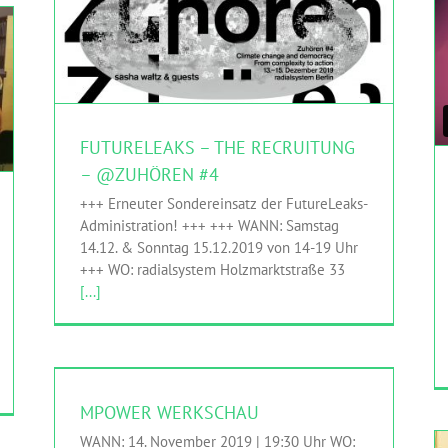
FUTURELEAKS – THE RECRUITUNG – @ZUHÖREN
#4
FutureLeaks
HINGEHEN
Sasha Waltz & Guests
FUTURELEAKS – THE RECRUITUNG
– @ZUHÖREN #4
+++ Erneuter Sondereinsatz der FutureLeaks-
Administration! +++ +++ WANN: Samstag
14.12. & Sonntag 15.12.2019 von 14-19 Uhr
+++ WO: radialsystem Holzmarktstraße 33
[...]
MPOWER WERKSCHAU
HINGEHEN
M-Power
MPOWER WERKSCHAU
WANN: 14. November 2019 | 19:30 Uhr WO: