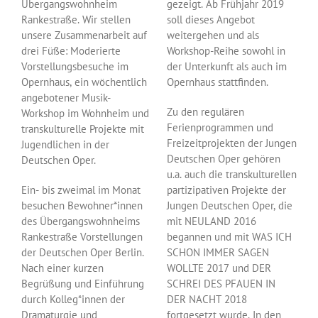
Übergangswohnheim
gezeigt. Ab Frühjahr 2019
Rankestraße. Wir stellen
soll dieses Angebot
unsere Zusammenarbeit auf
weitergehen und als
drei Füße: Moderierte
Workshop-Reihe sowohl in
Vorstellungsbesuche im
der Unterkunft als auch im
Opernhaus, ein wöchentlich
Opernhaus stattfinden.
angebotener Musik-
Zu den regulären
Workshop im Wohnheim und
Ferienprogrammen und
transkulturelle Projekte mit
Freizeitprojekten der Jungen
Jugendlichen in der
Deutschen Oper gehören
Deutschen Oper.
u.a. auch die transkulturellen
Ein- bis zweimal im Monat
partizipativen Projekte der
besuchen Bewohner*innen
Jungen Deutschen Oper, die
des Übergangswohnheims
mit NEULAND 2016
Rankestraße Vorstellungen
begannen und mit WAS ICH
der Deutschen Oper Berlin.
SCHON IMMER SAGEN
Nach einer kurzen
WOLLTE 2017 und DER
Begrüßung und Einführung
SCHREI DES PFAUEN IN
durch Kolleg*innen der
DER NACHT 2018
Dramaturgie und
fortgesetzt wurde. In den