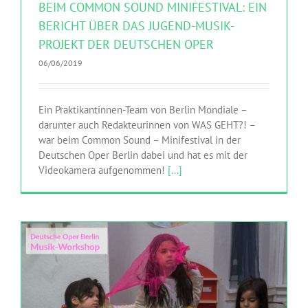
BEIM COMMON SOUND MINIFESTIVAL: EIN
BERICHT ÜBER DAS JUGEND-MUSIK-
PROJEKT DER DEUTSCHEN OPER
06/06/2019
Ein Praktikantinnen-Team von Berlin Mondiale –
darunter auch Redakteurinnen von WAS GEHT?! –
war beim Common Sound – Minifestival in der
Deutschen Oper Berlin dabei und hat es mit der
Videokamera aufgenommen!
[...]
DEUTSCHE OPER BERLIN: MUSIKPROGRAMM FÜR KINDER
Deutsche Oper