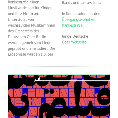
Rankestraße einen
Bands und Jamsessions.
Musikworkshop für Kinder
und ihre Eltern an.
In Kooperation mit dem
Unterstützt von
Übergangswohnheim
wechselnden Musiker*innen
Rankestraße
.
des Orchesters der
Junge Deutsche
Deutschen Oper Berlin
Oper
Webseite
werden gemeinsam Lieder
geprobt und einstudiert. Die
Ergebnisse wurden z.B. bei