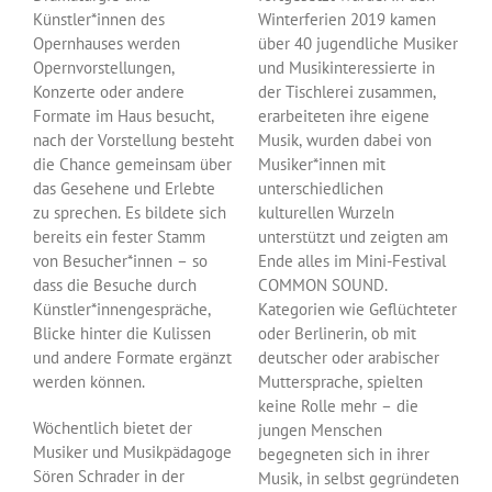
Künstler*innen des
Winterferien 2019 kamen
Opernhauses werden
über 40 jugendliche Musiker
Opernvorstellungen,
und Musikinteressierte in
Konzerte oder andere
der Tischlerei zusammen,
Formate im Haus besucht,
erarbeiteten ihre eigene
nach der Vorstellung besteht
Musik, wurden dabei von
die Chance gemeinsam über
Musiker*innen mit
das Gesehene und Erlebte
unterschiedlichen
zu sprechen. Es bildete sich
kulturellen Wurzeln
bereits ein fester Stamm
unterstützt und zeigten am
von Besucher*innen – so
Ende alles im Mini-Festival
dass die Besuche durch
COMMON SOUND.
Künstler*innengespräche,
Kategorien wie Geflüchteter
Blicke hinter die Kulissen
oder Berlinerin, ob mit
und andere Formate ergänzt
deutscher oder arabischer
werden können.
Muttersprache, spielten
keine Rolle mehr – die
Wöchentlich bietet der
jungen Menschen
Musiker und Musikpädagoge
begegneten sich in ihrer
Sören Schrader in der
Musik, in selbst gegründeten