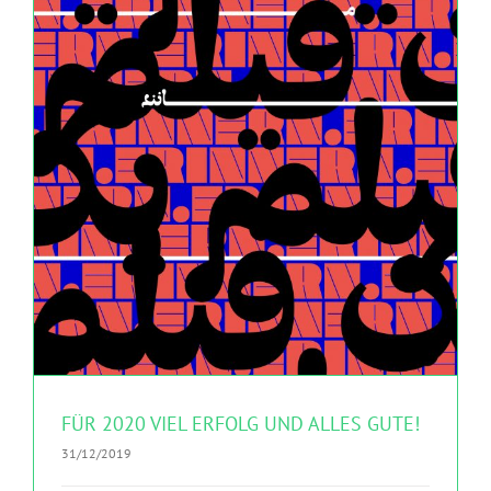
FÜR 2020 VIEL ERFOLG UND ALLES GUTE!
Deutsche Oper
Mobile Dance e.V.
Newsgroup Afghanistan
WAS
GEHT?! Magazin
FÜR 2020 VIEL ERFOLG UND ALLES GUTE!
31/12/2019