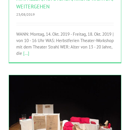
WEITERGEHEN
23/08/2019
WANN: Montag, 14. Okt. 2019 - Freitag, 18. Okt. 2019 |
von 10 - 16 Uhr WAS: Herbstferien Theater-Workshop
mit dem Theater Strahl WER: Alter von 13 - 20 Jahre,
die
[...]
JUST DO IT LATER! EIN HERBSTFERIEN-
THEATERWORKSHOP
MITMACHEN
Theater Strahl