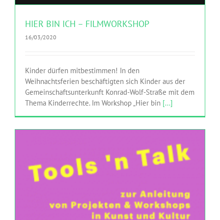
HIER BIN ICH – FILMWORKSHOP
16/03/2020
Kinder dürfen mitbestimmen! In den
Weihnachtsferien beschäftigten sich Kinder aus der
Gemeinschaftsunterkunft Konrad-Wolf-Straße mit dem
Thema Kinderrechte. Im Workshop „Hier bin
[...]
WORKSHOP: VON DER PROJEKTTEILNAHME ZUR
PROJEKTDURCHFÜHRUNG
Alsaieda
AUSTAUSCH
M-Power
MITMACHEN
WAS GEHT?!
Magazin