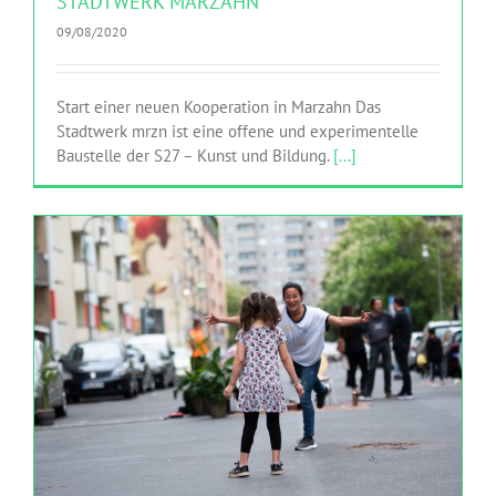
STADTWERK MARZAHN
09/08/2020
Start einer neuen Kooperation in Marzahn Das
Stadtwerk mrzn ist eine offene und experimentelle
Baustelle der S27 – Kunst und Bildung.
[...]
WASSERWERK: FERIENPROGRAMM
HINGEHEN
Realillusion
Sasha Waltz & Guests